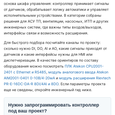
основа шкафа управления: контроллер принимает сигналы
от датчиков, обрабатывает логику автоматики и управляет
исполнительными устройствами. В категории собраны
решения для АСУ ТП, вентиляции, насосных, ИТП и других
инженерных систем, где важны типы входов/выходов,
интерфейсы связи и возможность расширения.
Для быстрого подбора посчитайте каналы по проекту:
сколько нужно DI, DO, AI и AO, какие сигналы приходят от
датчиков и какие интерфейсы нужны для HMI или
диспетчеризации. В качестве ориентиров по составу
оборудования можно посмотреть
ПЛК Atekon CPU2001-
2401 с Ethernet и RS485
,
модуль аналогового ввода Atekon
AIM2001-0401 0-10В/4-20мА
и
модуль расширения Rievtech
PR-E-16DC-DA-R 8DI/4AI и 8DO
. Если параметры проекта
еще не сведены, откройте инженерный гид ниже.
Нужно запрограммировать контроллер
под ваш проект?