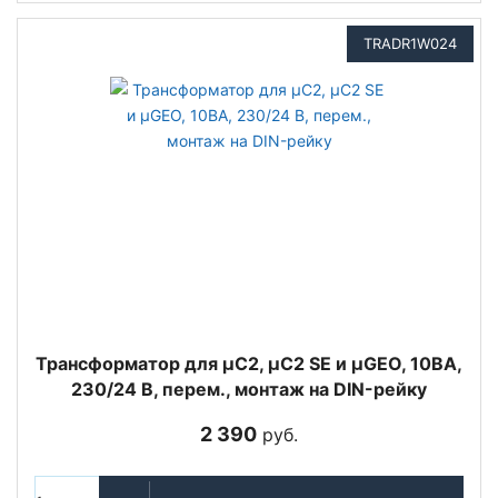
TRADR1W024
Трансформатор для µC2, µC2 SE и µGEO, 10ВА,
230/24 В, перем., монтаж на DIN-рейку
2 390
руб.