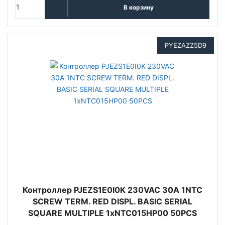
В корзину
PYEZAZZ5D9
Контроллер PJEZS1E0I0K 230VAC 30A 1NTC
SCREW TERM. RED DISPL. BASIC SERIAL
SQUARE MULTIPLE 1xNTC015HP00 50PCS