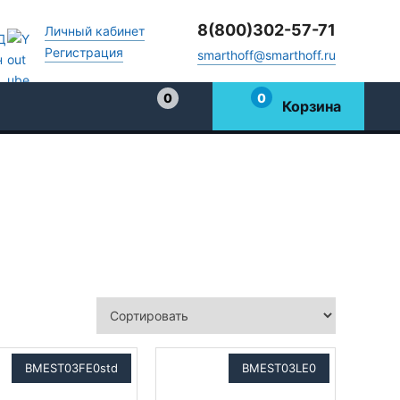
8(800)302-57-71
Личный кабинет
Регистрация
smarthoff@smarthoff.ru
0
0
Корзина
Избранное
BMEST03FE0std
BMEST03LE0