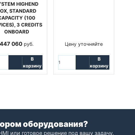
YSTEM HIGHEND
OX, STANDARD
CAPACITY (100
ICES), 3 CREDITS
ONBOARD
447 060
руб.
Цену уточняйте
В
В
корзину
корзину
ором оборудования?
HMI или готовое решение под вашу задачу.