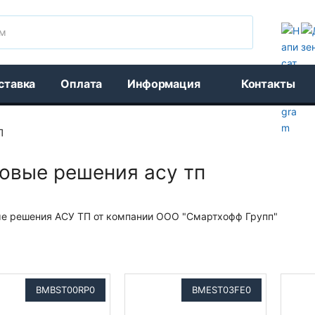
Поиск
ставка
Оплата
Информация
Контакты
П
товые решения асу тп
ые решения АСУ ТП от компании ООО "Смартхофф Групп"
BMBST00RP0
BMEST03FE0