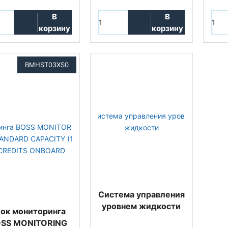
В
В
корзину
корзину
BMHST03XS0
Система управления
уровнем жидкости
ок мониторинга
SS MONITORING