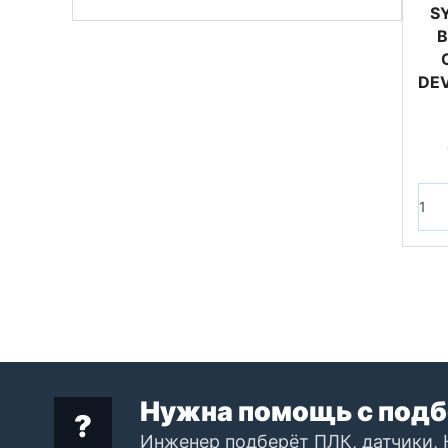
S
B
DEV
Нужна помощь с подб
Инженер подберёт ПЛК, датчики, 