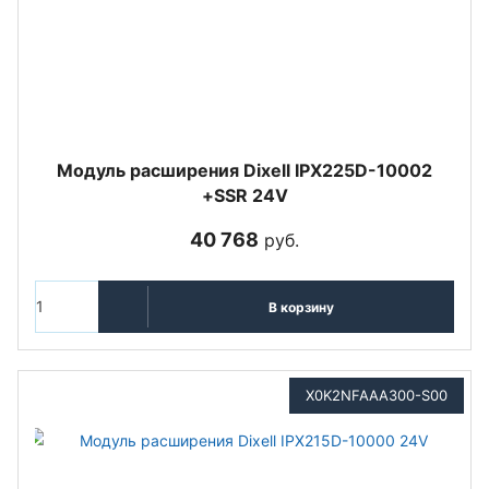
Модуль расширения Dixell IPX225D-10002
+SSR 24V
40 768
руб.
В корзину
X0K2NFAAA300-S00