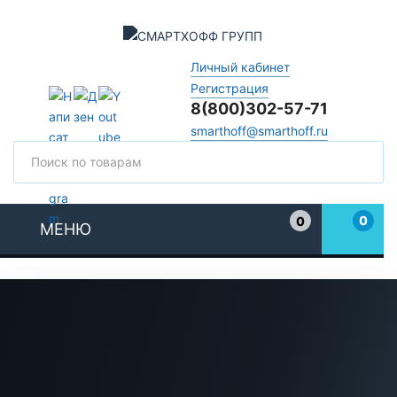
СМАРТХОФФ ГРУПП
Личный кабинет
Регистрация
8(800)302-57-71
smarthoff@smarthoff.ru
Поиск
Поис
0
0
МЕНЮ
Избранное