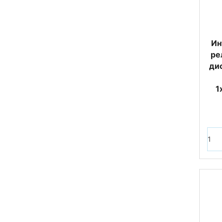
Ин
ре
дис
1