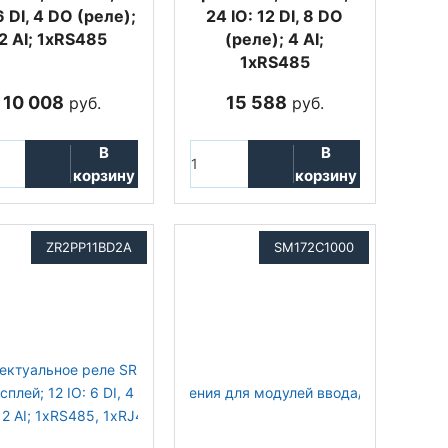
6 DI, 4 DO (реле);
24 IO: 12 DI, 8 DO
2 AI; 1xRS485
(реле); 4 AI;
1xRS485
10 008
15 588
руб.
руб.
В
В
корзину
корзину
ZR2PP11BD2A
SM172C1000