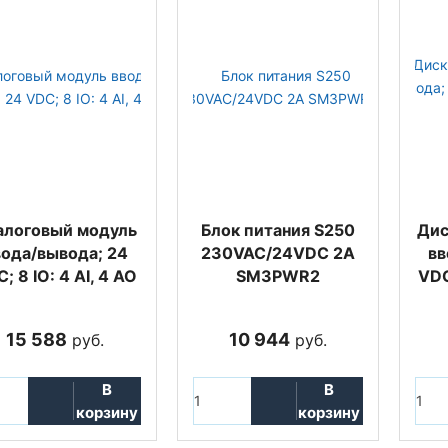
алоговый модуль
Блок питания S250
Дис
вода/вывода; 24
230VAC/24VDC 2A
вв
; 8 IO: 4 AI, 4 AO
SM3PWR2
VDC
15 588
10 944
руб.
руб.
В
В
корзину
корзину