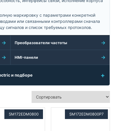
особность, интерфейсы связи, исполнение корпуса
 полную маркировку с параметрами конкретной
иводами или связанными контроллерами сначала
ицу сигналов и список требуемых протоколов.
Преобразователи частоты
HMI-панели
ctric и подборе
SM172EDM0800
SM172EDM0800P7