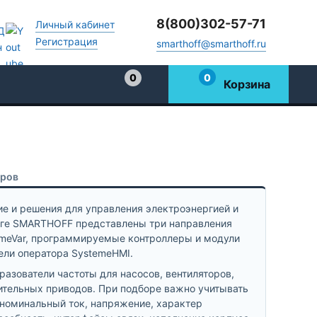
8(800)302-57-71
Личный кабинет
Регистрация
smarthoff@smarthoff.ru
0
0
Корзина
Избранное
аров
е и решения для управления электроэнергией и
оге SMARTHOFF представлены три направления
emeVar, программируемые контроллеры и модули
ели оператора SystemeHMI.
азователи частоты для насосов, вентиляторов,
ельных приводов. При подборе важно учитывать
о номинальный ток, напряжение, характер