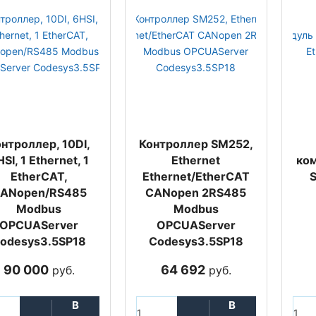
нтроллер, 10DI,
Контроллер SM252,
SI, 1 Ethernet, 1
Ethernet
ко
EtherCAT,
Ethernet/EtherCAT
ANopen/RS485
CANopen 2RS485
Modbus
Modbus
OPCUAServer
OPCUAServer
odesys3.5SP18
Codesys3.5SP18
90 000
64 692
руб.
руб.
В
В