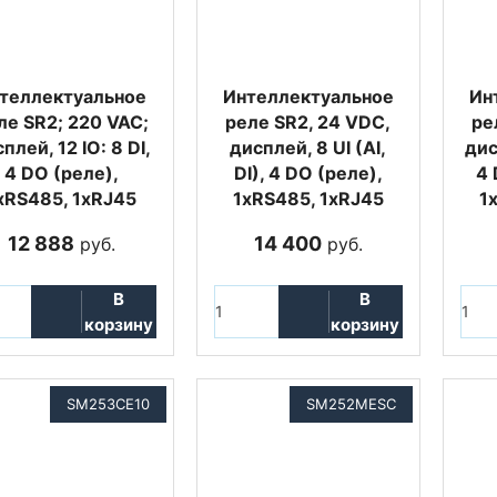
теллектуальное
Интеллектуальное
Ин
ле SR2; 220 VAC;
реле SR2, 24 VDC,
ре
плей, 12 IO: 8 DI,
дисплей, 8 UI (AI,
дис
4 DO (реле),
DI), 4 DO (реле),
4 
xRS485, 1xRJ45
1xRS485, 1xRJ45
1
12 888
14 400
руб.
руб.
В
В
корзину
корзину
SM253CE10
SM252MESC