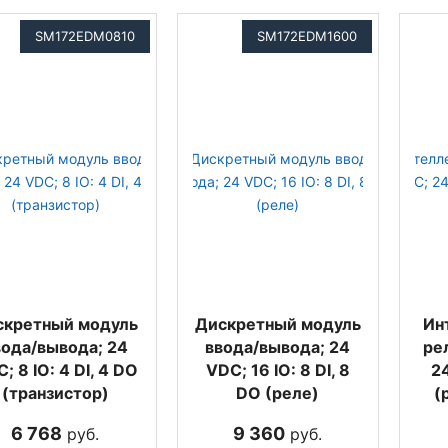
SM172EDM0810
SM172EDM1600
скретный модуль
Дискретный модуль
Ин
вода/вывода; 24
ввода/вывода; 24
ре
; 8 IO: 4 DI, 4 DO
VDC; 16 IO: 8 DI, 8
24
(транзистор)
DO (реле)
(
6 768
9 360
руб.
руб.