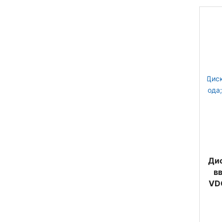
Ди
в
VDC