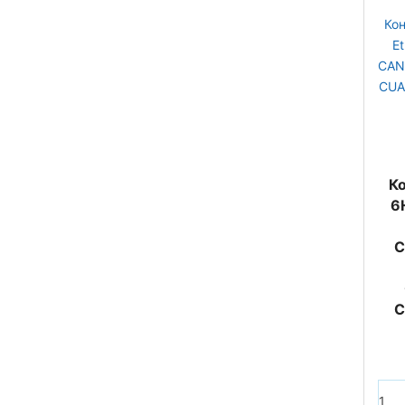
Ко
6H
C
C