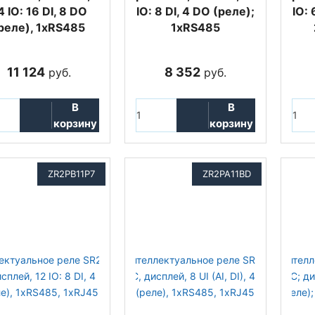
4 IO: 16 DI, 8 DO
IO: 8 DI, 4 DO (реле);
IO: 
реле), 1xRS485
1xRS485
11 124
8 352
руб.
руб.
В
В
корзину
корзину
ZR2PB11P7
ZR2PA11BD