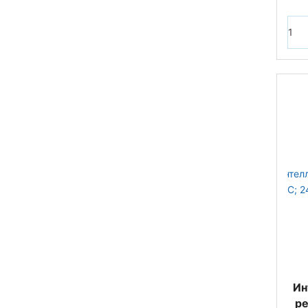
Ин
ре