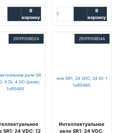
В
В
корзину
корзину
ZR1PP00BD2A
ZR1PP00BD4A
теллектуальное
Интеллектуальное
е SR1; 24 VDC; 12
реле SR1; 24 VDC;