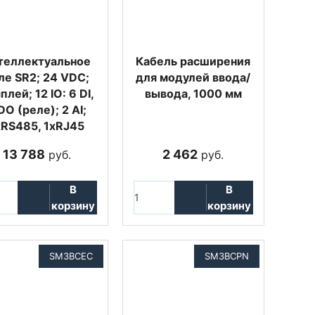
теллектуальное
Кабель расширения
ле SR2; 24 VDC;
для модулей ввода/
плей; 12 IO: 6 DI,
вывода, 1000 мм
DO (реле); 2 AI;
xRS485, 1xRJ45
13 788
2 462
руб.
руб.
В
В
корзину
корзину
SM3BCEC
SM3BCPN