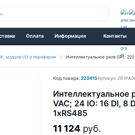
Поиск
ставка
Оплата
Информация
Контакты
К, модули I/O и периферия
/
Интеллектуальное реле SR1; 220 
Код товара:
223415
Артикул:
ZR1PA0
Интеллектуальное р
VAC; 24 IO: 16 DI, 8 
1xRS485
11 124
руб.