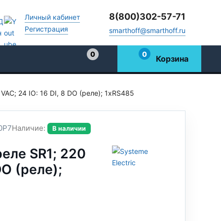
8(800)302-57-71
Личный кабинет
Регистрация
smarthoff@smarthoff.ru
0
0
Корзина
Избранное
VAC; 24 IO: 16 DI, 8 DO (реле); 1xRS485
0P7
Наличие:
В наличии
еле SR1; 220
DO (реле);