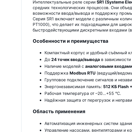
Интеллектуальные реле серии
SR1 (Systeme Elec
средних технологических процессов. Они объе
возможности ввода/вывода и поддержку пром
Серия SR1 включает модели с различным количе
PT1000), что делает их подходящими для широк
быстродействующими дискретными входами (в 
Особенности и преимущества
Компактный корпус и удобный съёмный к
До
24 точек ввода/вывода
в зависимости 
Наличие моделей с
аналоговыми входам
Поддержка
Modbus RTU
(ведущий/ведомы
Групповое подключение сигналов и незав
Энергонезависимая память:
512 КБ Flash 
Рабочая температура от –20…+55 °C.
Надёжная защита от перегрузок и неправи
Область применения
Автоматизация инженерных систем здани
Управление насосами, вентиляторами и 