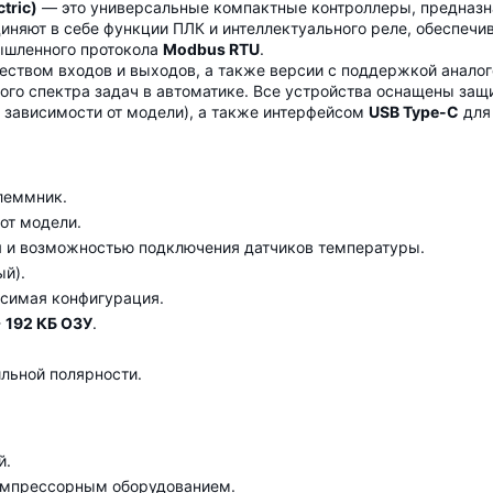
tric)
— это универсальные компактные контроллеры, предназн
диняют в себе функции ПЛК и интеллектуального реле, обеспеч
ышленного протокола
Modbus RTU
.
ством входов и выходов, а также версии с поддержкой аналого
ого спектра задач в автоматике. Все устройства оснащены защ
зависимости от модели), а также интерфейсом
USB Type-C
для 
леммник.
от модели.
и
и возможностью подключения датчиков температуры.
й).
исимая конфигурация.
+ 192 КБ ОЗУ
.
льной полярности.
й.
компрессорным оборудованием.