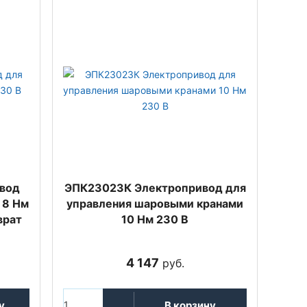
вод
ЭПК23023К Электропривод для
 8 Нм
управления шаровыми кранами
врат
10 Нм 230 В
4 147
руб.
у
В корзину