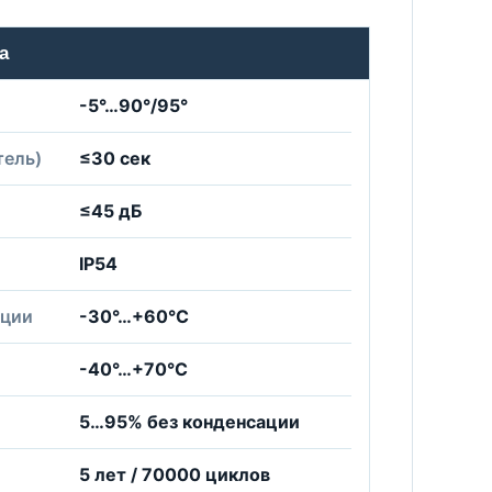
а
-5°…90°/95°
тель)
≤30 сек
≤45 дБ
IP54
ации
-30°…+60°С
-40°…+70°С
5…95% без конденсации
5 лет / 70000 циклов