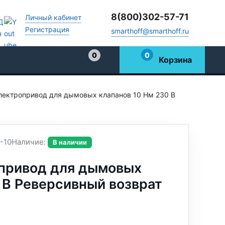
8(800)302-57-71
Личный кабинет
Регистрация
smarthoff@smarthoff.ru
0
0
Корзина
Избранное
лектропривод для дымовых клапанов 10 Нм 230 В
-10
Наличие:
В наличии
привод для дымовых
 В Реверсивный возврат