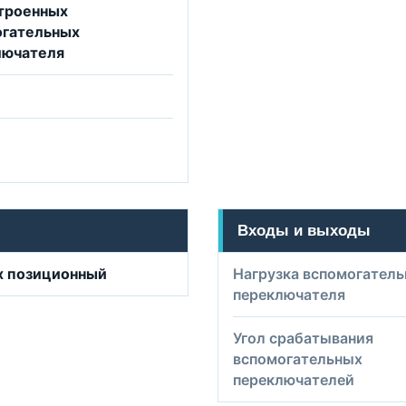
троенных
огательных
лючателя
Входы и выходы
х позиционный
Нагрузка вспомогатель
переключателя
Угол срабатывания
вспомогательных
переключателей