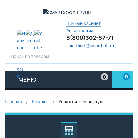
Личный кабинет
Регистрация
8(800)302-57-71
smarthoff@smarthoff.ru
Поиск
Поис
0
0
МЕНЮ
Избранное
Главная
/
Каталог
/
Увлажнители воздуха