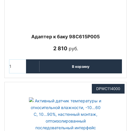
Адаптер к баку 98C615P005
2 810
руб.
В корзину
DPWC114000