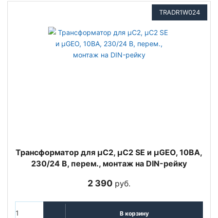
TRADR1W024
Трансформатор для µC2, µC2 SE и µGEO, 10ВА,
230/24 В, перем., монтаж на DIN-рейку
2 390
руб.
В корзину