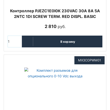
Контроллер PJEZC1E0I0K 230VAC 30A 8A 5A
2NTC 1DI SCREW TERM. RED DISPL. BASIC
2 810
руб.
В корзину
MX3COPWM01