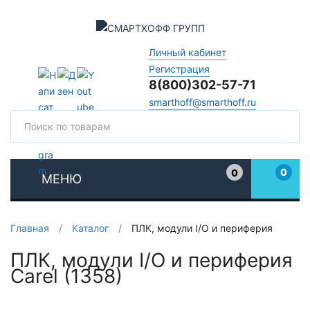
Личный кабинет
Регистрация
8(800)302-57-71
smarthoff@smarthoff.ru
Поиск
Поис
0
0
МЕНЮ
Избранное
Главная
/
Каталог
/
ПЛК, модули I/O и периферия
ПЛК, модули I/O и периферия
Carel (1358)