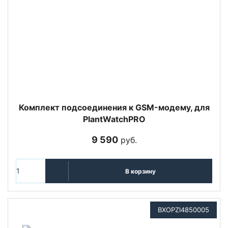
Комплект подсоединения к GSM-модему, для
PlantWatchPRO
9 590
руб.
В корзину
BXOPZI4850005