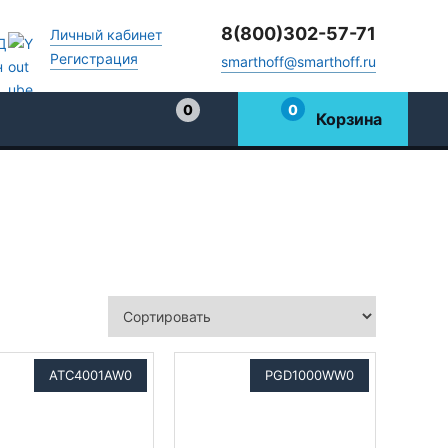
8(800)302-57-71
Личный кабинет
Регистрация
smarthoff@smarthoff.ru
0
0
Корзина
Избранное
ATC4001AW0
PGD1000WW0