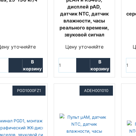
дисплей pAD,
датчик NTC, датчик
сер
влажности, часы
реального времени,
звуковой сигнал
Цену уточняйте
Цену уточняйте
Ц
В
В
корзину
корзину
PGD1000FZ1
ADEH001010