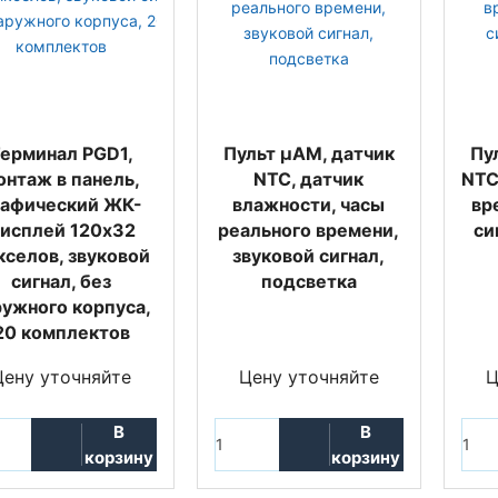
ерминал PGD1,
Пульт µAM, датчик
Пу
онтаж в панель,
NTC, датчик
NTC
рафический ЖК-
влажности, часы
вр
исплей 120x32
реального времени,
си
кселов, звуковой
звуковой сигнал,
сигнал, без
подсветка
ружного корпуса,
20 комплектов
Цену уточняйте
Цену уточняйте
Ц
В
В
корзину
корзину