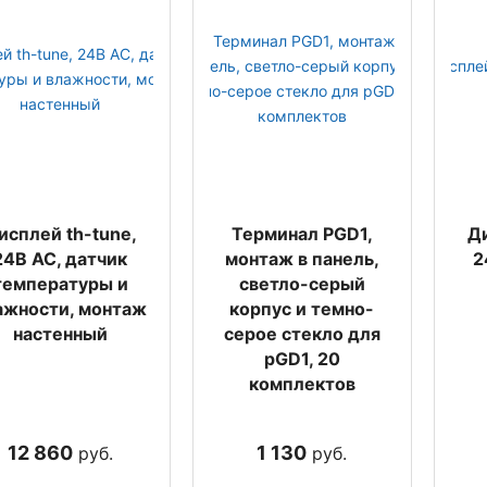
исплей th-tune,
Терминал PGD1,
Ди
24В AC, датчик
монтаж в панель,
2
температуры и
светло-серый
ажности, монтаж
корпус и темно-
настенный
серое стекло для
pGD1, 20
комплектов
12 860
1 130
руб.
руб.