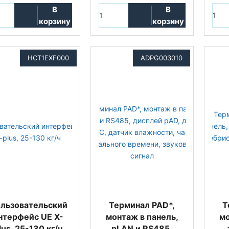
В
В
корзину
корзину
HCT1EXF000
ADPG003010
льзовательский
Терминал PAD*,
Т
нтерфейс UE X-
монтаж в панель,
мо
lus, 25-130 кг/ч
pLAN и RS485,