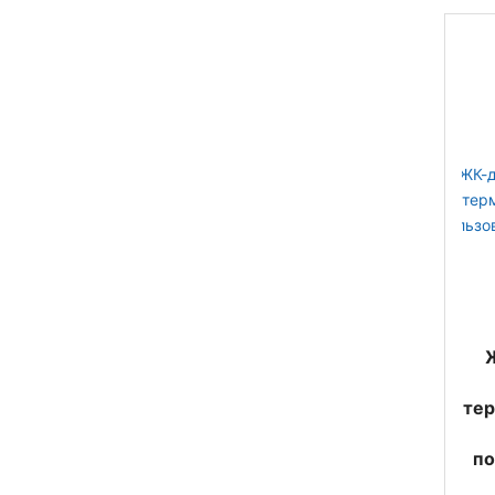
тер
по