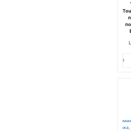
Tou
п
по