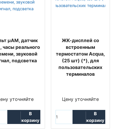
льт µAM, датчик
ЖК-дисплей со
, часы реального
встроенным
емени, звуковой
термостатом Acqua,
гнал, подсветка
(25 шт) (*), для
пользовательских
терминалов
ену уточняйте
Цену уточняйте
В
В
корзину
корзину