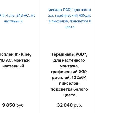
сплей th-tune,
Терминалы PGD*,
4В AC, монтаж
для настенного
настенный
монтажа,
графический ЖК-
дисплей, 132x64
пикселов,
подсветка белого
цвета
9 850
32 040
руб.
руб.