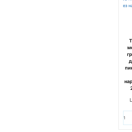
Т
м
г
д
пи
на