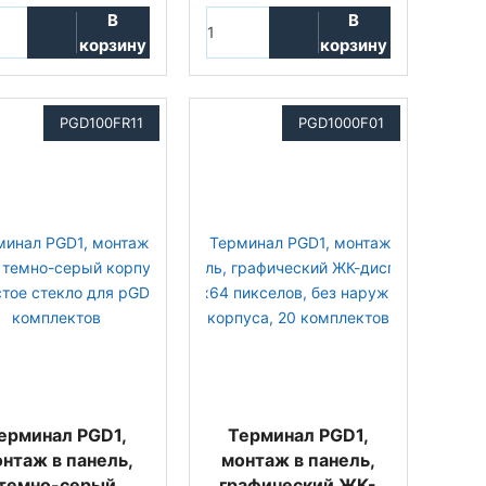
В
В
корзину
корзину
PGD100FR11
PGD1000F01
ерминал PGD1,
Терминал PGD1,
нтаж в панель,
монтаж в панель,
темно-серый
графический ЖК-