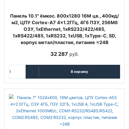
Панель 10.1" ёмкос. 800x1280 16М цв., 400кд/
м2, ЦПУ Cortex-A7 4x1.2ГГц, 4Гб ПЗУ, 256Мб
ОЗУ, 1xEthernet, 1xRS232/422/485,
1xRS422/485, 1xRS232, 1xUSB, 1xType-C, SD,
корпус метал/пластик, питание =24В
32 287
руб.
В корзину