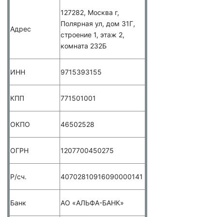
127282, Москва г,
Полярная ул, дом 31Г,
Адрес
строение 1, этаж 2,
комната 232Б
ИНН
9715393155
КПП
771501001
ОКПО
46502528
ОГРН
1207700450275
Р/сч.
40702810916090000141
Банк
АО
«АЛЬФА
-БАНК»