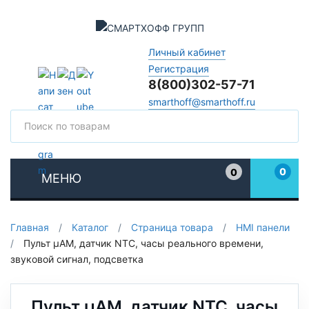
Личный кабинет
Регистрация
8(800)302-57-71
smarthoff@smarthoff.ru
Поиск
Поис
0
0
МЕНЮ
Избранное
Главная
/
Каталог
/
Страница товара
/
HMI панели
/
Пульт µAM, датчик NTC, часы реального времени,
звуковой сигнал, подсветка
Пульт µAM, датчик NTC, часы