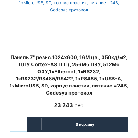
Панель 7" резис.1024x600, 16M цв., 350кд/м2,
ЦПУ Cortex-A8 1ГГц, 256Мб ПЗУ, 512Мб
ОЗУ,1xEthernet, 1xRS232,
1xRS232/RS485/RS422, 1xRS485, 1xUSB-A,
1xMicroUSB, SD, корпус пластик, питание =24В,
Codesys протокол
23 243
руб.
В корзину