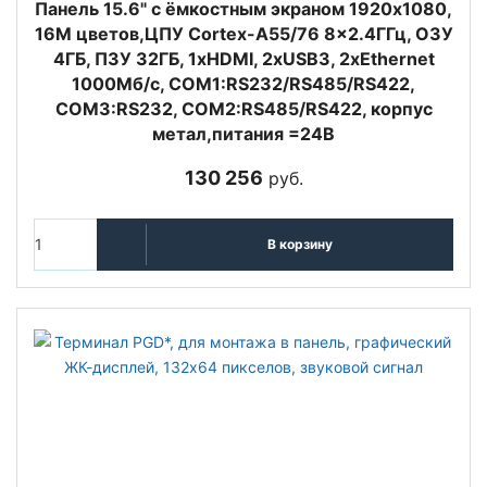
Панель 15.6" с ёмкостным экраном 1920х1080,
16M цветов,ЦПУ Cortex-A55/76 8x2.4ГГц, ОЗУ
4ГБ, ПЗУ 32ГБ, 1xHDMI, 2хUSB3, 2xEthernet
1000Мб/с, COM1:RS232/RS485/RS422,
COM3:RS232, COM2:RS485/RS422, корпус
метал,питания =24В
130 256
руб.
В корзину