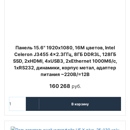
Панель 15.6" 1920х1080, 16M цветов, Intel
Celeron J3455 4x2.3ГГц, 8ГБ DDR3L, 128ГБ
SSD, 2xHDMI, 4хUSB3, 2xEthernet 1000Мб/с,
1xRS232, динамики, корпус метал, адаптер
питания ~220В/=12В
160 268
руб.
В корзину