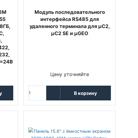
16M
Модуль последовательного
55
интерфейса RS485 для
8ГБ,
удаленного терминала для µC2,
C,
µC2 SE и µGEO
,
422,
232,
 =24В
Цену уточняйте
у
В корзину