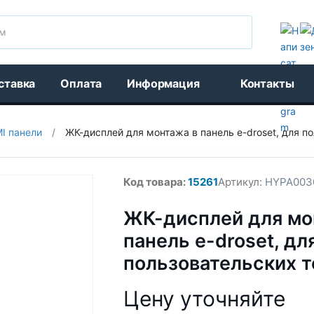
Поиск
ставка
Оплата
Информация
Контакты
I панели
/
ЖК-дисплей для монтажа в панель e-droset, для п
Код товара:
15261
Артикул:
HYPA003
ЖК-дисплей для мо
панель e-droset, дл
пользовательских 
Цену уточняйте