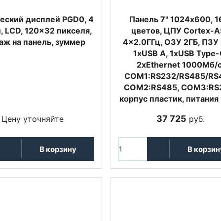
еский дисплей PGD0, 4
Панель 7" 1024x600, 
, LCD, 120x32 пикселя,
цветов, ЦПУ Cortex-A
аж на панель, зуммер
4x2.0ГГц, ОЗУ 2ГБ, ПЗУ 
1хUSB A, 1xUSB Type-
2xEthernet 1000Мб/с
COM1:RS232/RS485/RS
COM2:RS485, COM3:RS
корпус пластик, питания
37 725
Цену уточняйте
руб.
В корзину
В корзин