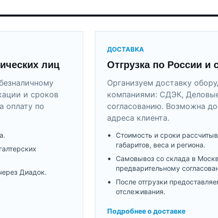
ДОСТАВКА
ических лиц
Отгрузка по России и 
безналичному
Организуем доставку обор
кации и сроков
компаниями: СДЭК, Деловые
а оплату по
согласованию. Возможна до
адреса клиента.
а.
Стоимость и сроки рассчитыв
габаритов, веса и региона.
галтерских
Самовывоз со склада в Моск
предварительному согласова
через Диадок.
После отгрузки предоставляе
отслеживания.
Подробнее о доставке