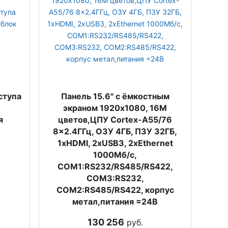
ступа
Панель 15.6" с ёмкостным
экраном 1920х1080, 16M
я
цветов,ЦПУ Cortex-A55/76
8x2.4ГГц, ОЗУ 4ГБ, ПЗУ 32ГБ,
1xHDMI, 2хUSB3, 2xEthernet
1000Мб/с,
COM1:RS232/RS485/RS422,
COM3:RS232,
COM2:RS485/RS422, корпус
метал,питания =24В
130 256
руб.