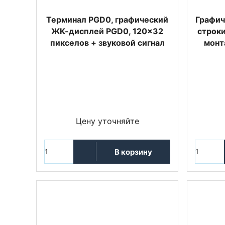
Терминал PGD0, графический
Графич
ЖК-дисплей PGD0, 120x32
строки
пикселов + звуковой сигнал
монт
Цену уточняйте
В корзину