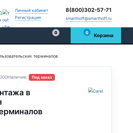
8(800)302-57-71
Личный кабинет
Регистрация
smarthoff@smarthoff.ru
0
0
Корзина
Избранное
ользовательских терминалов
000
Наличие:
Под заказ
нтажа в
я
терминалов