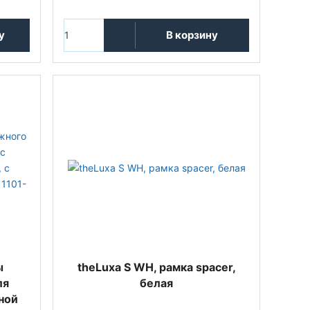
у
В корзину
ы
theLuxa S WH, рамка spacer,
ля
белая
ной