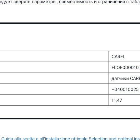
едует сверять параметры, совместимость и ограничения с таб
CAREL
FLOE000010
датчики CAR
+040010025
11,47
uida alla scelta e all'installazione ottimale Selection and optimal i