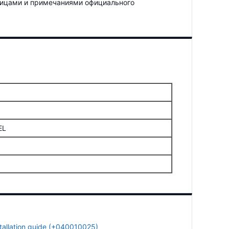
лицами и примечаниями официального
EL
nstallation guide (+040010025)