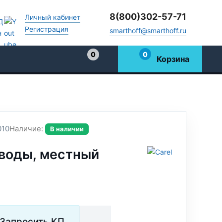
8(800)302-57-71
Личный кабинет
Регистрация
smarthoff@smarthoff.ru
0
0
Корзина
Избранное
010
Наличие:
В наличии
 воды, местный
Запросить КП