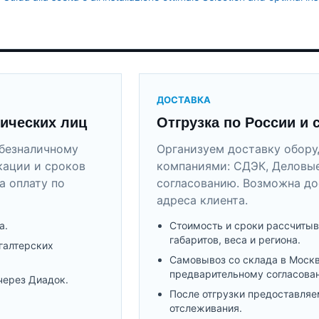
ДОСТАВКА
ических лиц
Отгрузка по России и 
безналичному
Организуем доставку обор
кации и сроков
компаниями: СДЭК, Деловые
а оплату по
согласованию. Возможна до
адреса клиента.
а.
Стоимость и сроки рассчитыв
габаритов, веса и региона.
галтерских
Самовывоз со склада в Моск
предварительному согласова
через Диадок.
После отгрузки предоставляе
отслеживания.