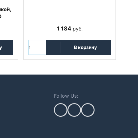
кой,
0
1 184
руб.
у
В корзину
Follow Us: