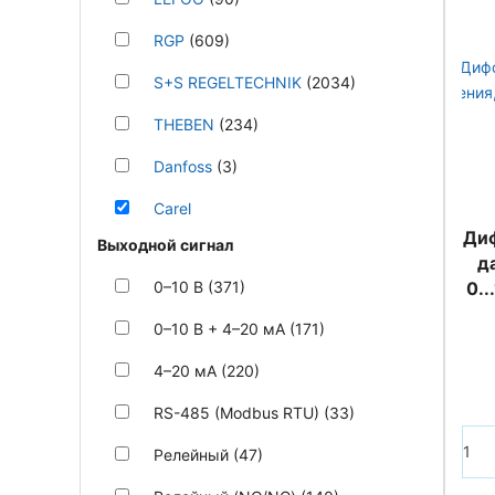
RGP
(609)
S+S REGELTECHNIK
(2034)
THEBEN
(234)
Danfoss
(3)
Carel
Ди
Выходной сигнал
д
0–10 В (371)
0..
0–10 В + 4–20 мА (171)
4–20 мА (220)
RS-485 (Modbus RTU) (33)
Релейный (47)