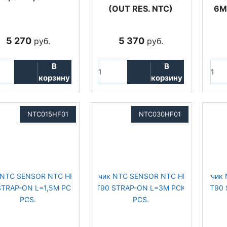
(OUT RES. NTC)
6M
5 270
5 370
руб.
руб.
В
В
корзину
корзину
NTC015HF01
NTC030HF01