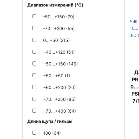
Диапазон измерений (°C)
-50…+150 (79)
-70…+200 (55)
0…+50 (215)
−40…+120 (51)
−50…+150 (146)
Д
−50…+50 (1)
PR
0..
−60…+200 (20)
PS
−70…+250 (85)
7/
−70…+400 (64)
Длина щупа / гильзы
100 (64)