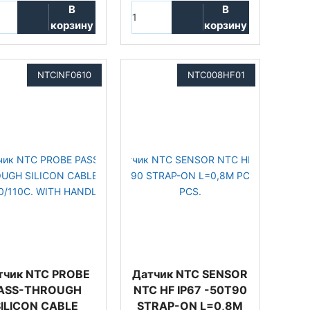
В
В
корзину
корзину
NTCINF0610
NTC008HF01
тчик NTC PROBE
Датчик NTC SENSOR
ASS-THROUGH
NTC HF IP67 -50T90
SILICON CABLE
STRAP-ON L=0,8M