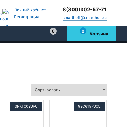
8(800)302-57-71
Личный кабинет
Регистрация
smarthoff@smarthoff.ru
0
0
Корзина
Избранное
SPKT00B6P0
98C615P005