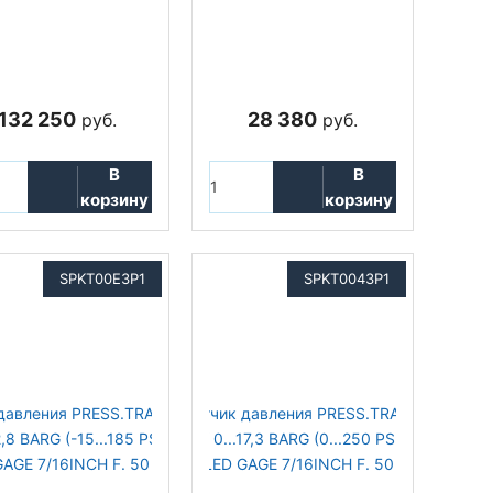
132 250
28 380
руб.
руб.
В
В
корзину
корзину
SPKT00E3P1
SPKT0043P1