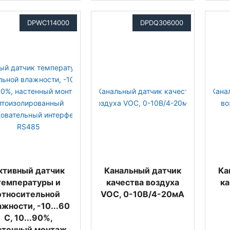
DPWC114000
DPDQ306000
ктивный датчик
Канальный датчик
Ка
температуры и
качества воздуха
ка
относительной
VOC, 0-10В/4-20мА
ажности, -10...60
С, 10...90%,
стенный монтаж,