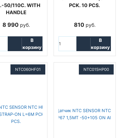
.-50/110C. WITH
PCK. 10 PCS.
HANDLE
8 990
810
руб.
руб.
В
В
корзину
корзину
NTC060HF01
NTC015HP00