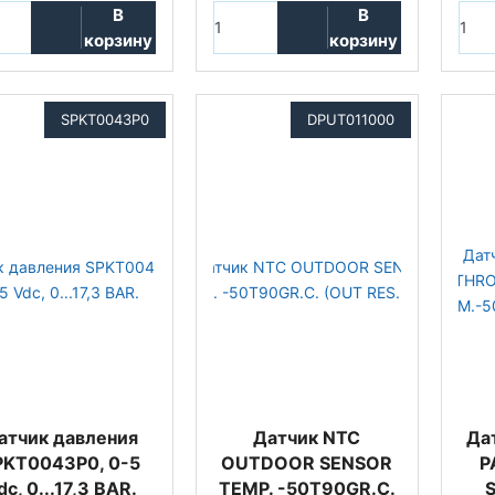
В
В
корзину
корзину
SPKT0043P0
DPUT011000
атчик давления
Датчик NTC
Да
PKT0043P0, 0-5
OUTDOOR SENSOR
P
dc, 0...17,3 BAR.
TEMP. -50T90GR.C.