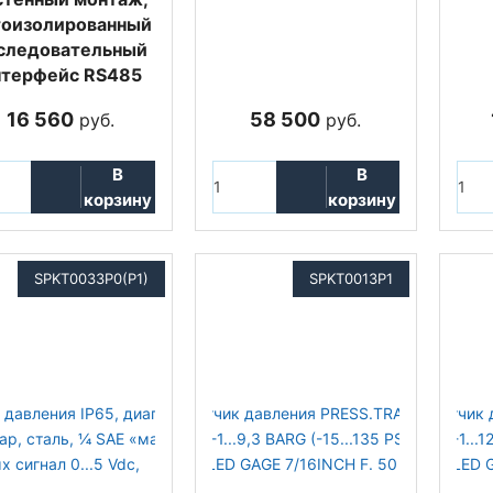
тоизолированный
следовательный
нтерфейс RS485
16 560
58 500
руб.
руб.
В
В
корзину
корзину
SPKT0033P0(P1)
SPKT0013P1