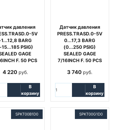
атчик давления
Датчик давления
ESS.TRASD.0-5V
PRESS.TRASD.0-5V
-1...12,8 BARG
0...17,3 BARG
-15...185 PSIG)
(0...250 PSIG)
SEALED GAGE
SEALED GAGE
16INCH F. 50 PCS
7/16INCH F. 50 PCS
4 220
3 740
руб.
руб.
В
В
корзину
корзину
SPKT00B1D0
SPKT00G1D0