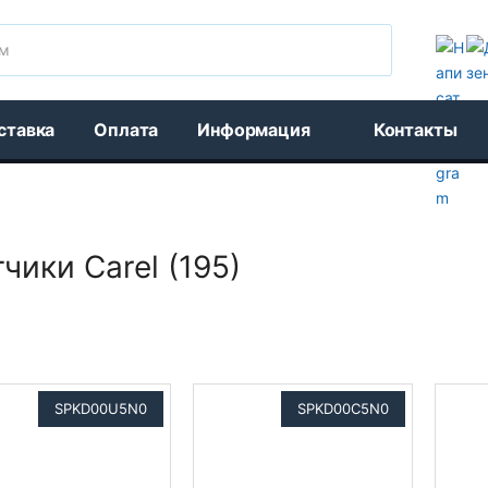
Поиск
ставка
Оплата
Информация
Контакты
чики Carel (195)
SPKD00U5N0
SPKD00C5N0