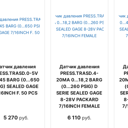
атчик давления
Датчик давления
Д
ESS.TRASD.0-5V
PRESS.TRASD.4-
P
.45 BARG (0...650
20MA 0...18,2 BARG
20M
IG) SEALED GAGE
(0...260 PSIG) D
(
16INCH F. 50 PCS
SERIE SEALED GAGE
SE
8-28V PACKARD
8
7/16INCH FEMALE
7/
5 270
6 110
руб.
руб.