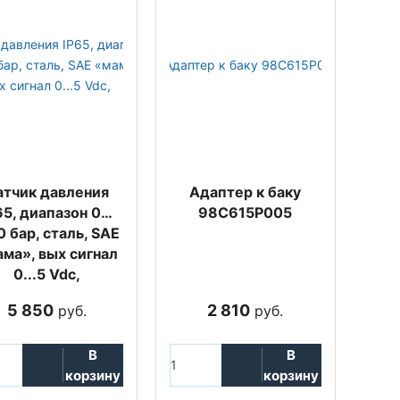
атчик давления
Адаптер к баку
65, диапазон 0…
98C615P005
0 бар, сталь, SAE
ма», вых сигнал
0...5 Vdc,
5 850
2 810
руб.
руб.
В
В
корзину
корзину