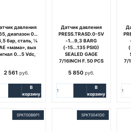
атчик давления
Датчик давления
Д
65, диапазон 0…
PRESS.TRASD.0-5V
PR
,5 бар, сталь, ¼
-1...9,3 BARG
AE «мама», вых
(-15...135 PSIG)
(
игнал 0...5 Vdc,
SEALED GAGE
7/16INCH F. 50 PCS
7/
2 561
5 850
руб.
руб.
В
В
корзину
корзину
SPKT00B6P1
SPKT0041D0