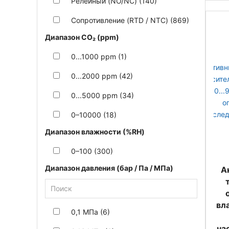
Релейный (NO/NC) (140)
Сопротивление (RTD / NTC) (869)
Диапазон CO₂ (ppm)
0...1000 ppm (1)
0...2000 ppm (42)
0...5000 ppm (34)
0–10000 (18)
Диапазон влажности (%RH)
0–100 (300)
Диапазон давления (бар / Па / МПа)
А
вл
0,1 МПа (6)
на