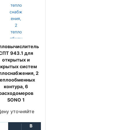
пловычислитель
СПТ 943.1 для
открытых и
акрытых систем
плоснабжения, 2
еплообменных
контура, 6
расходомеров
SONO 1
Цену уточняйте
В