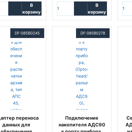
В
В
корзину
корзину
DF:085B0245
DF:085B0278
аптер переноса
Подключение
С
данных для
накопителя АДС90
АД
обеспечения
к порту прибора,
и