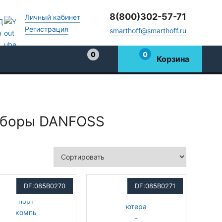
8(800)302-57-71
Личный кабинет
Регистрация
smarthoff@smarthoff.ru
0
0
Корзина
Избранное
иборы DANFOSS
DF:085B0270
DF:085B0271