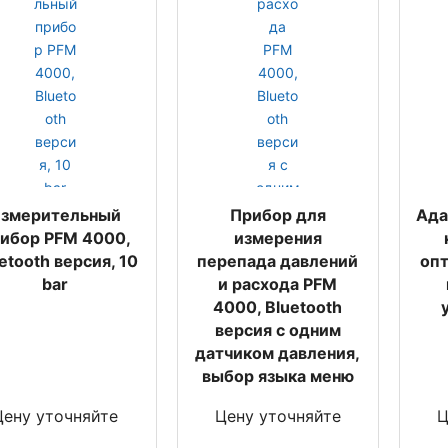
змерительный
Прибор для
Ада
ибор PFM 4000,
измерения
etooth версия, 10
перепада давлений
опт
bar
и расхода PFM
4000, Bluetooth
версия с одним
датчиком давления,
выбор языка меню
Цену уточняйте
Цену уточняйте
Ц