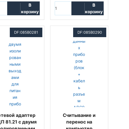
В
В
корзину
корзину
DF:085B0281
DF:085B0290
етевой адаптер
Считывание и
П 81.21 с двумя
перенос на
золированными
компьютер