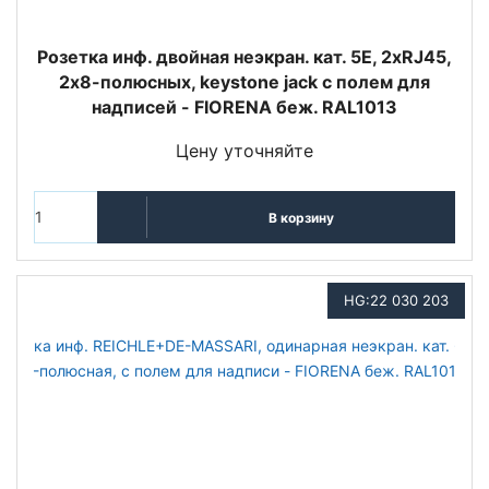
Розетка инф. двойная неэкран. кат. 5E, 2хRJ45,
2х8-полюсных, keystone jack с полем для
надписей - FIORENA беж. RAL1013
Цену уточняйте
В корзину
HG:22 030 203