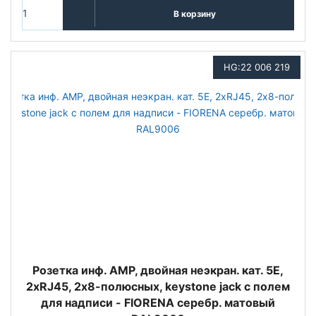
В корзину
HG:22 006 219
Розетка инф. АMP, двойная неэкран. кат. 5E,
2хRJ45, 2х8-полюсных, keystone jack с полем
для надписи - FIORENA серебр. матовый