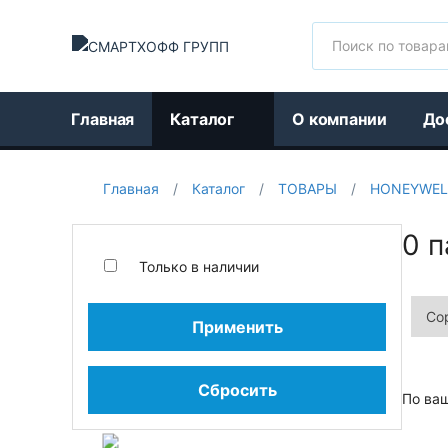
Поиск
Главная
Каталог
О компании
До
Главная
/
Каталог
/
ТОВАРЫ
/
HONEYWEL
0 п
Только в наличии
Применить
Сбросить
По ва