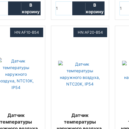
В
В
корзину
корзину
HN:AF10-B54
HN:AF20-B54
Датчик
Датчик
температуры
температуры
ружного воздуха,
наружного воздуха,
нар