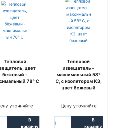
Тепловой
Тепловой
вещатель, цвет
извещатель -
бежевый -
максимальный 58°
симальный 78° C
C, с изолятором КЗ,
цвет бежевый
ену уточняйте
Цену уточняйте
В
В
корзину
корзину