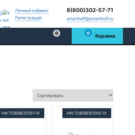
8(800)302-57-71
Личный кабинет
Регистрация
smarthoff@smarthoff.ru
0
0
Корзина
Избранное
HN:TC808ES1051-IV
HN:TC808EIS1002-IV