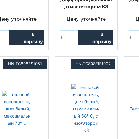
, с изолятором КЗ
Цену уточняйте
Цену уточняйте
Ц
В
В
корзину
корзину
HN:TC808ES1051
HN:TC808EIS1002