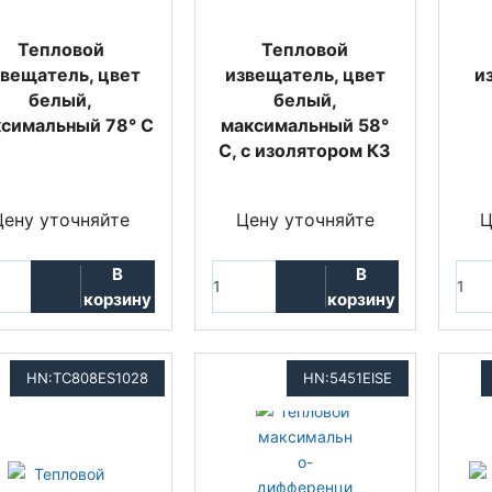
Тепловой
Тепловой
звещатель, цвет
извещатель, цвет
и
белый,
белый,
симальный 78° C
максимальный 58°
C, с изолятором КЗ
Цену уточняйте
Цену уточняйте
Ц
В
В
корзину
корзину
HN:TC808ES1028
HN:5451EISE