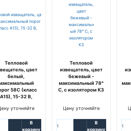
Тепловой
Тепловой
звещатель, цвет
извещатель, цвет
из
белый,
бежевый -
максимальный
максимальный 78°
мак
орог 58C (класс
C, с изолятором КЗ
A1S), 15-32 В,
Цену уточняйте
Цену уточняйте
Ц
В
В
корзину
корзину