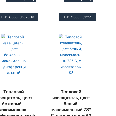
HN:TC808ES1028-IV
HN:TC808EIS1051
Тепловой
Тепловой
вещатель, цвет
извещатель, цвет
бежевый -
белый,
максимально-
максимальный 78°
фференциальный
C, с изолятором КЗ