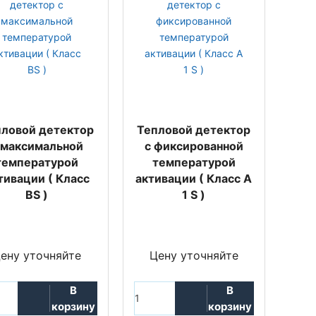
пловой детектор
Тепловой детектор
 максимальной
с фиксированной
температурой
температурой
тивации ( Класс
активации ( Класс A
BS )
1 S )
ену уточняйте
Цену уточняйте
В
В
корзину
корзину