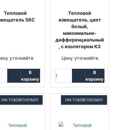
Тепловой
Тепловой
звещатель 58C
извещатель, цвет
белый,
максимально-
дифференциальный
, с изолятором КЗ
ену уточняйте
Цену уточняйте
В
В
корзину
корзину
HN:TC808E1051M01
HN:TC808E1002M01