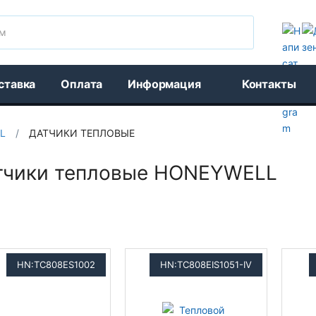
Поиск
ставка
Оплата
Информация
Контакты
L
/
ДАТЧИКИ ТЕПЛОВЫЕ
тчики тепловые HONEYWELL
HN:TC808ES1002
HN:TC808EIS1051-IV