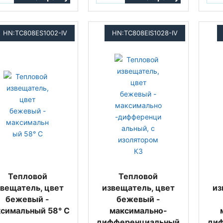
HN:TC808ES1002-IV
HN:TC808EIS1028-IV
Тепловой
Тепловой
звещатель, цвет
извещатель, цвет
из
бежевый -
бежевый -
симальный 58° C
максимально-
дифференциальный
ди