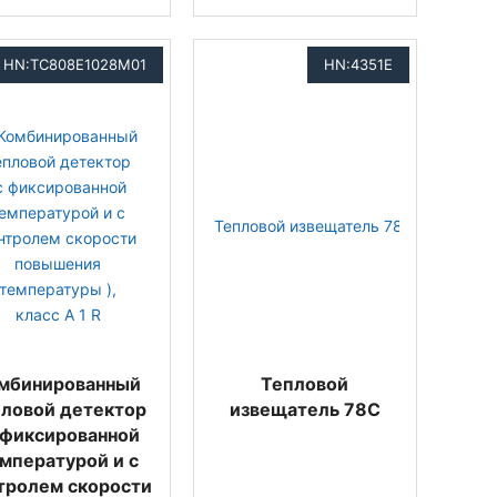
HN:TC808E1028M01
HN:4351E
мбинированный
Тепловой
пловой детектор
извещатель 78C
 фиксированной
мпературой и с
тролем скорости