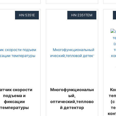
HN:5351E
HN:2351TEM
атчик скорости
Многофункциональн
Ко
подъема и
ый,
те
фиксации
оптический,теплово
(с
температуры
й детектор
те
кон