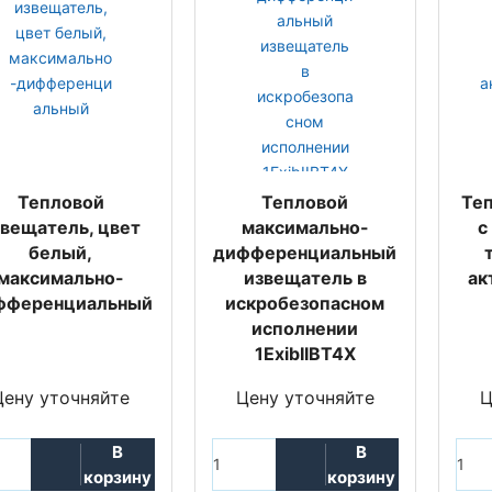
Тепловой
Тепловой
Те
звещатель, цвет
максимально-
с
белый,
дифференциальный
максимально-
извещатель в
ак
фференциальный
искробезопасном
исполнении
1ExibIIBT4X
Цену уточняйте
Цену уточняйте
Ц
В
В
корзину
корзину