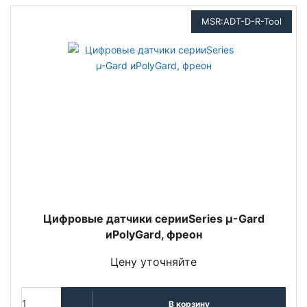
MSR:ADT-D-R-Tool
Цифровые датчики серииSeries µ-Gard
иPolyGard, фреон
Цену уточняйте
В корзину