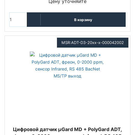
Цену уточняйте
В корзину
MSR:ADT-D3-20xx-x-000042002
Цифровой датчик µGard MD + PolyGard ADT,