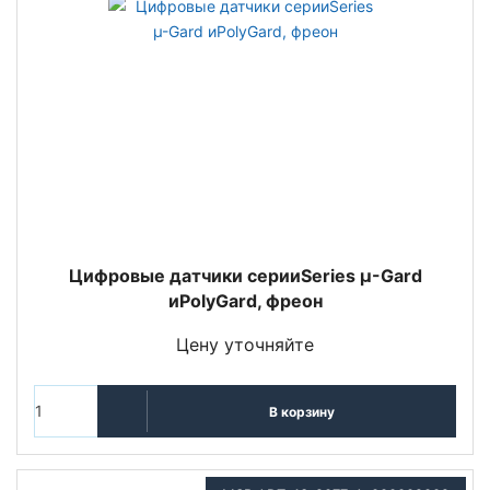
Цифровые датчики серииSeries µ-Gard
иPolyGard, фреон
Цену уточняйте
В корзину