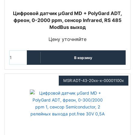
Цифровой датчик µGard MD + PolyGard ADT,
фреон, 0-2000 ppm, сенсор Infrared, RS 485
ModBus выход
Цену уточняйте
В корзину
MSR:ADT-43-20xx-x-00001100x