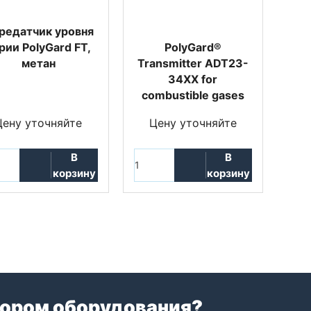
редатчик уровня
рии PolyGard FT,
PolyGard®
метан
Transmitter ADT23-
34XX for
combustible gases
Цену уточняйте
Цену уточняйте
В
В
корзину
корзину
ором оборудования?