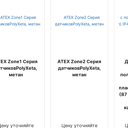
EX Zone1 Серия
ATEX Zone2 Серия
Д
тчиковPolyXeta,
датчиковPolyXeta,
метан
метан
по
пла
(87
к
Цену уточняйте
Цену уточняйте
Ц