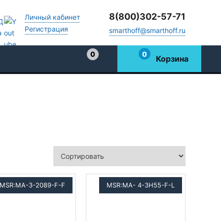
8(800)302-57-71
Личный кабинет
Регистрация
smarthoff@smarthoff.ru
0
0
Корзина
Избранное
MSR:MA-3-2089-F-F
MSR:МА- 4-3H55-F-L