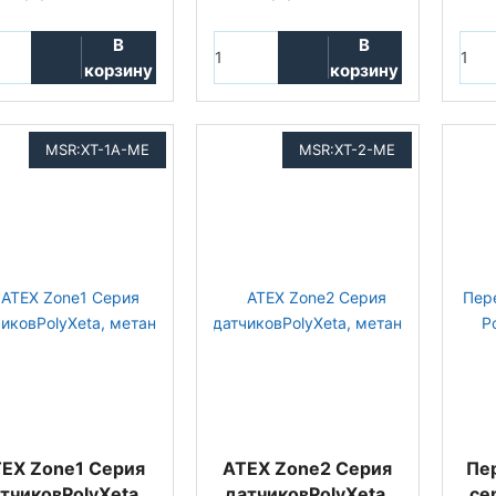
В
В
корзину
корзину
MSR:XT-1A-ME
MSR:XT-2-ME
EX Zone1 Серия
ATEX Zone2 Серия
Пе
тчиковPolyXeta,
датчиковPolyXeta,
се