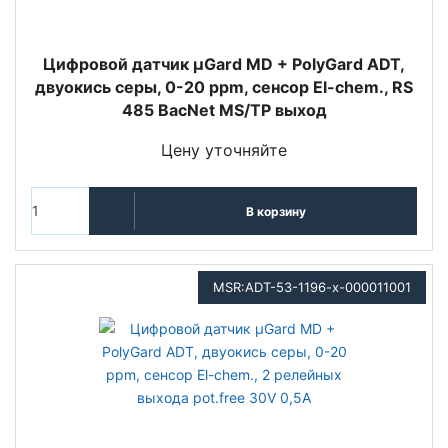
Цифровой датчик µGard MD + PolyGard ADT,
двуокись серы, 0-20 ppm, сенсор El-chem., RS
485 BacNet MS/TP выход
Цену уточняйте
В корзину
MSR:ADT-53-1196-x-000011001