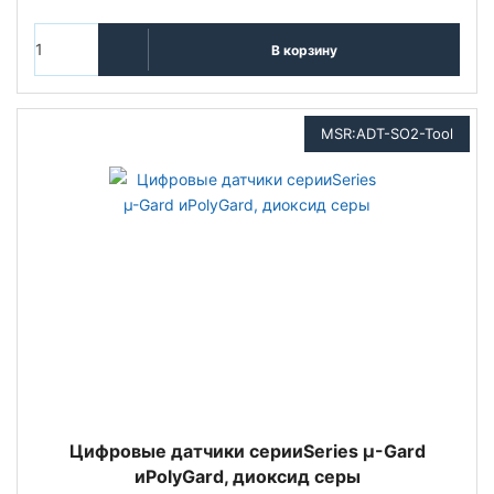
В корзину
MSR:ADT-SO2-Tool
Цифровые датчики серииSeries µ-Gard
иPolyGard, диоксид серы