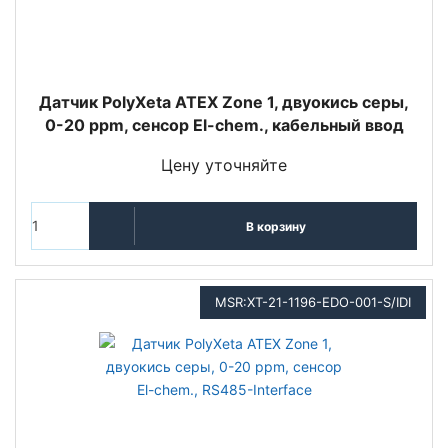
Датчик PolyXeta ATEX Zone 1, двуокись серы,
0-20 ppm, сенсор El-chem., кабельный ввод
Цену уточняйте
В корзину
MSR:XT-21-1196-EDO-001-S/IDI