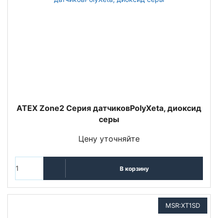
ATEX Zone2 Серия датчиковPolyXeta, диоксид
серы
Цену уточняйте
В корзину
MSR:XT1SD