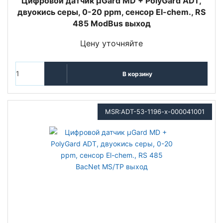
Цифровой датчик µGard MD + PolyGard ADT,
двуокись серы, 0-20 ppm, сенсор El-chem., RS
485 ModBus выход
Цену уточняйте
В корзину
MSR:ADT-53-1196-x-000041001