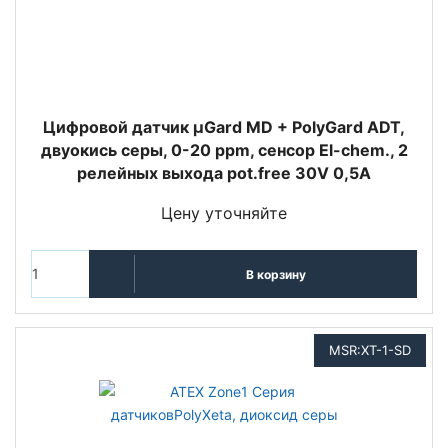
Цифровой датчик µGard MD + PolyGard ADT,
двуокись серы, 0-20 ppm, сенсор El-chem., 2
релейных выхода pot.free 30V 0,5A
Цену уточняйте
В корзину
MSR:XT-1-SD