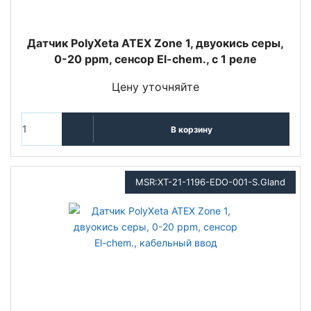
Датчик PolyXeta ATEX Zone 1, двуокись серы,
0-20 ppm, сенсор El-chem., с 1 реле
Цену уточняйте
В корзину
MSR:XT-21-1196-EDO-001-S.Gland