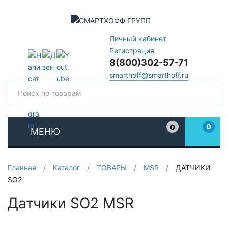
Личный кабинет
Регистрация
8(800)302-57-71
smarthoff@smarthoff.ru
Поиск
Поис
0
0
МЕНЮ
Избранное
Главная
/
Каталог
/
ТОВАРЫ
/
MSR
/
ДАТЧИКИ
SO2
Датчики SO2 MSR