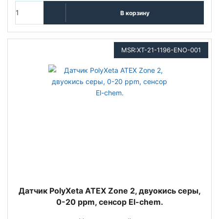
В корзину
MSR:XT-21-1196-ENO-001
Датчик PolyXeta ATEX Zone 2, двуокись серы,
0-20 ppm, сенсор El-chem.