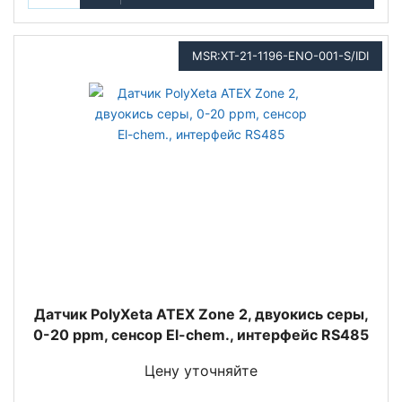
MSR:XT-21-1196-ENO-001-S/IDI
Датчик PolyXeta ATEX Zone 2, двуокись серы,
0-20 ppm, сенсор El-chem., интерфейс RS485
Цену уточняйте