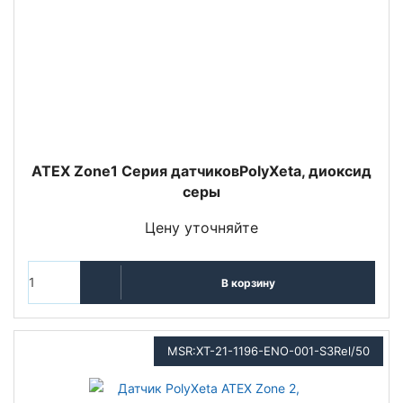
ATEX Zone1 Серия датчиковPolyXeta, диоксид
серы
Цену уточняйте
В корзину
MSR:XT-21-1196-ENO-001-S3Rel/50