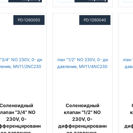
PD:1260050
PD:1260040
Соленоидный
Соленоидный
лапан "3/4" NO
клапан "1/2" NO
к
230V, 0-
230V, 0-
фференцированн
дифференцированн
ди
ое давление,
ое давление,