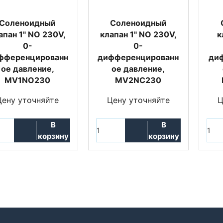
Соленоидный
Соленоидный
апан 1" NO 230V,
клапан 1" NO 230V,
к
0-
0-
фференцированн
дифференцированн
ди
ое давление,
ое давление,
MV1NO230
MV2NC230
Цену уточняйте
Цену уточняйте
Ц
В
В
корзину
корзину