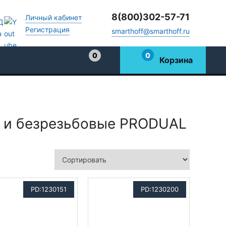
8(800)302-57-71
Личный кабинет
Регистрация
smarthoff@smarthoff.ru
0
0
Корзина
Избранное
 и безрезьбовые PRODUAL
PD:1230151
PD:1230200