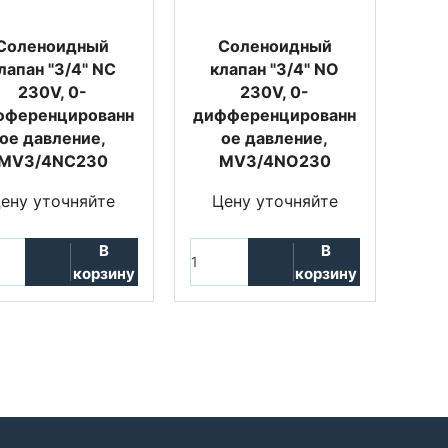
Соленоидный
Соленоидный
лапан "3/4" NC
клапан "3/4" NO
230V, 0-
230V, 0-
фференцированн
дифференцированн
ое давление,
ое давление,
MV3/4NC230
MV3/4NO230
ену уточняйте
Цену уточняйте
В
В
корзину
корзину