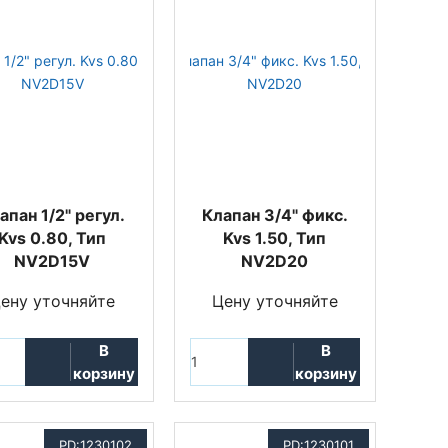
апан 1/2" регул.
Клапан 3/4" фикс.
Kvs 0.80, Тип
Kvs 1.50, Тип
NV2D15V
NV2D20
ену уточняйте
Цену уточняйте
В
В
корзину
корзину
PD:1230102
PD:1230101