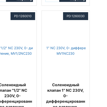
PD:1260010
PD:1260030
Соленоидный
Соленоидный
лапан "1/2" NC
клапан 1" NC 230V,
230V, 0-
0-
фференцированн
дифференцированн
ое давление,
ое давление,