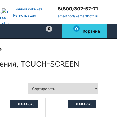
8(800)302-57-71
Личный кабинет
Регистрация
smarthoff@smarthoff.ru
0
0
Корзина
Избранное
EN
вления, TOUCH-SCREEN
PD:9000343
PD:9000340