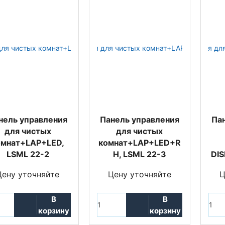
нель управления
Панель управления
Па
для чистых
для чистых
омнат+LAP+LED,
комнат+LAP+LED+R
LSML 22-2
H, LSML 22-3
DIS
Цену уточняйте
Цену уточняйте
Ц
В
В
корзину
корзину