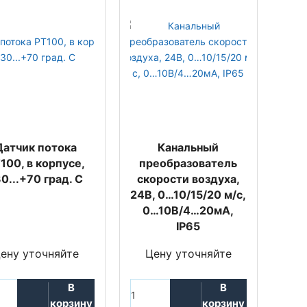
Датчик потока
Канальный
100, в корпусе,
преобразователь
0...+70 град. C
скорости воздуха,
24В, 0…10/15/20 м/с,
0…10В/4…20мА,
IP65
ену уточняйте
Цену уточняйте
В
В
корзину
корзину