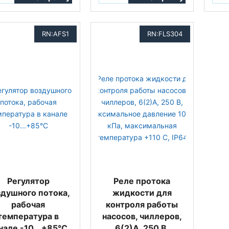
RN:AFS1
RN:FLS304
Регулятор
Реле протока
здушного потока,
жидкости для
рабочая
контроля работы
температура в
насосов, чиллеров,
нале -10...+85°C
6(2)А, 250 В,