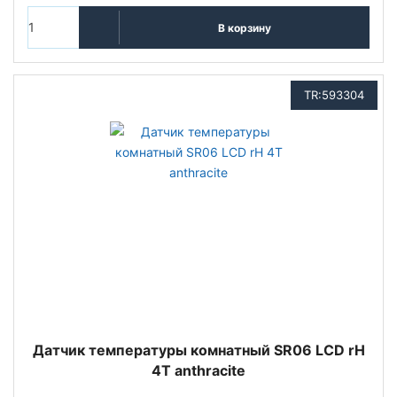
В корзину
TR:593304
Датчик температуры комнатный SR06 LCD rH
4T anthracite