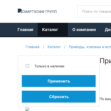
Поиск
Главная
Каталог
О компании
До
Главная
/
Каталог
/
Приводы, клапаны и ис
Пр
Только в наличии
Применить
Сбросить
По ва