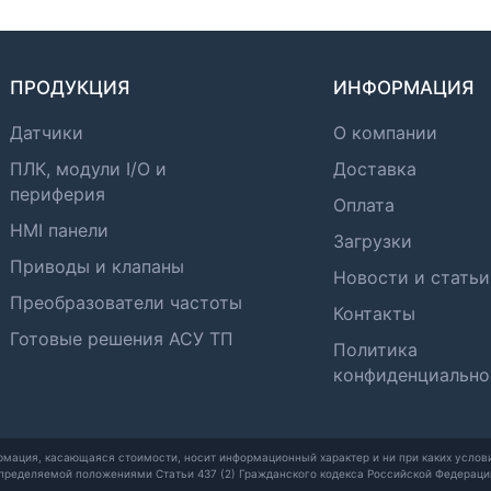
ПРОДУКЦИЯ
ИНФОРМАЦИЯ
Датчики
О компании
ПЛК, модули I/O и
Доставка
периферия
Оплата
HMI панели
Загрузки
Приводы и клапаны
Новости и статьи
Преобразователи частоты
Контакты
Готовые решения АСУ ТП
Политика
конфиденциально
рмация, касающаяся стоимости, носит информационный характер и ни при каких услови
пределяемой положениями Статьи 437 (2) Гражданского кодекса Российской Федераци