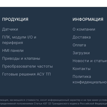
ПРОДУКЦИЯ
ИНФОРМАЦИЯ
Датчики
О компании
ПЛК, модули I/O и
Доставка
периферия
Оплата
HMI панели
Загрузки
Приводы и клапаны
Новости и статьи
Преобразователи частоты
Контакты
Готовые решения АСУ ТП
Политика
конфиденциально
рмация, касающаяся стоимости, носит информационный характер и ни при каких услови
пределяемой положениями Статьи 437 (2) Гражданского кодекса Российской Федераци