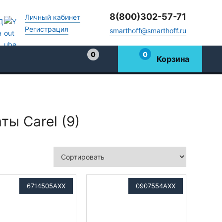
8(800)302-57-71
Личный кабинет
Регистрация
smarthoff@smarthoff.ru
0
0
Корзина
Избранное
ты Carel (9)
6714505AXX
0907554AXX