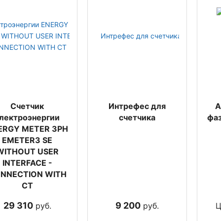
Счетчик
Интрефес для
А
лектроэнергии
счетчика
фаз
ERGY METER 3PH
EMETER3 SE
WITHOUT USER
INTERFACE -
NNECTION WITH
CT
29 310
9 200
руб.
руб.
Ц