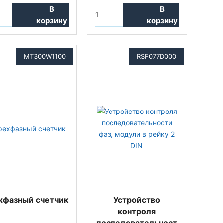
В
В
корзину
корзину
MT300W1100
RSF077D000
хфазный счетчик
Устройство
контроля
последовательност