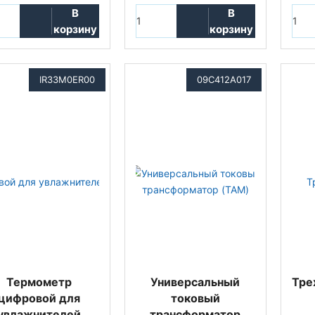
В
В
корзину
корзину
IR33M0ER00
09C412A017
Термометр
Универсальный
Тре
цифровой для
токовый
увлажнителей
трансформатор