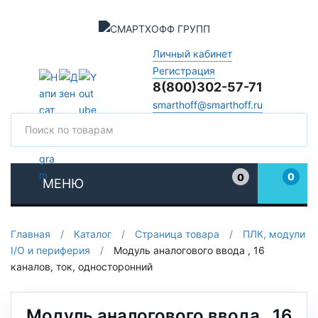
Личный кабинет
Регистрация
8(800)302-57-71
smarthoff@smarthoff.ru
Поиск
Поис
0
0
МЕНЮ
Избранное
Главная
/
Каталог
/
Страница товара
/
ПЛК, модули
I/O и периферия
/
Модуль аналогового ввода , 16
каналов, ток, односторонний
Модуль аналогового ввода , 16