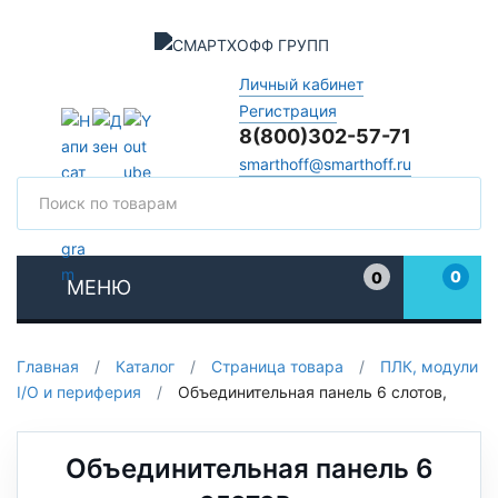
Личный кабинет
Регистрация
8(800)302-57-71
smarthoff@smarthoff.ru
Поиск
Поис
0
0
МЕНЮ
Избранное
Главная
/
Каталог
/
Страница товара
/
ПЛК, модули
I/O и периферия
/
Объединительная панель 6 слотов,
Объединительная панель 6