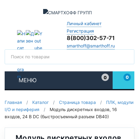
Личный кабинет
Регистрация
8(800)302-57-71
smarthoff@smarthoff.ru
Поиск
Поис
0
0
МЕНЮ
Избранное
Главная
/
Каталог
/
Страница товара
/
ПЛК, модули
I/O и периферия
/
Модуль дискретных входов, 16
входов, 24 В DC (быстросъемный разъем DB40)
Модуль дискретных входов,