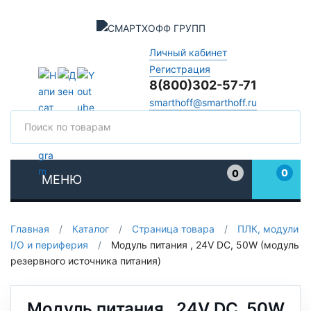
Личный кабинет
Регистрация
8(800)302-57-71
smarthoff@smarthoff.ru
Поиск
Поис
0
0
МЕНЮ
Избранное
Главная
/
Каталог
/
Страница товара
/
ПЛК, модули
I/O и периферия
/
Модуль питания , 24V DC, 50W (модуль
резервного источника питания)
Модуль питания , 24V DC, 50W