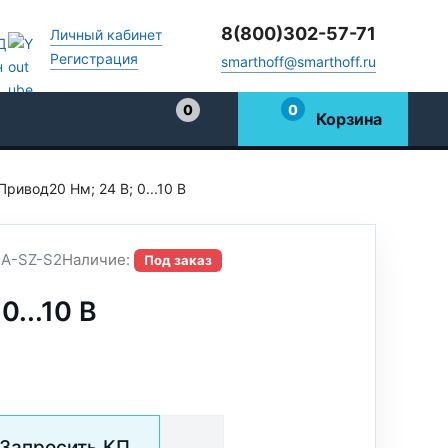
8(800)302-57-71
Личный кабинет
Регистрация
smarthoff@smarthoff.ru
0
0
Корзина
Избранное
Привод20 Нм; 24 В; 0...10 В
A-SZ-S2
Наличие:
Под заказ
0...10 В
Запросить КП