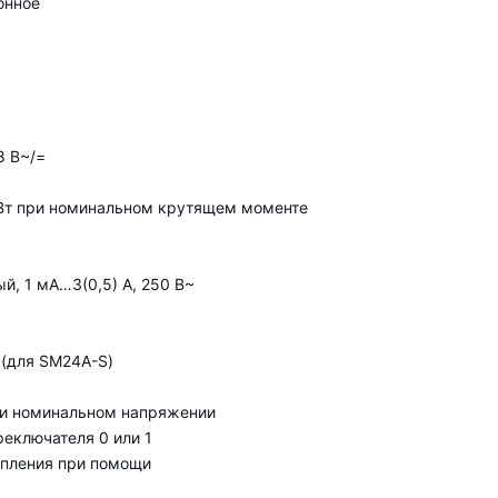
онное
8 В~/=
Вт при номинальном крутящем моменте
, 1 мА…3(0,5) А, 250 В~
 (для SM24A-S)
ри номинальном напряжении
еключателя 0 или 1
епления при помощи