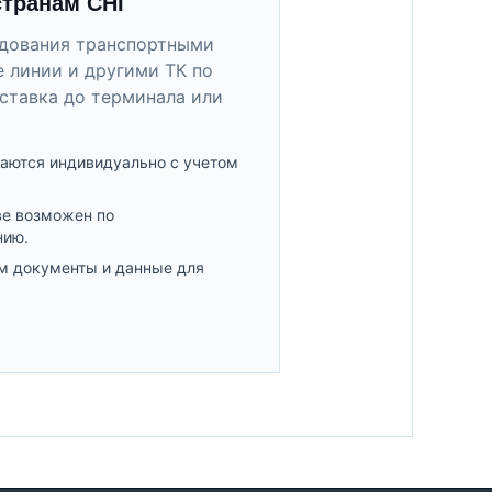
странам СНГ
удования транспортными
 линии и другими ТК по
ставка до терминала или
аются индивидуально с учетом
ве возможен по
нию.
м документы и данные для