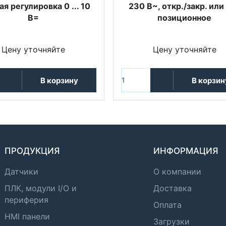
ая регулировка 0 ... 10
230 В~, откр./закр. или
В=
позиционное
Цену уточняйте
Цену уточняйте
В корзину
В корзин
ПРОДУКЦИЯ
ИНФОРМАЦИЯ
Датчики
О компании
ПЛК, модули I/O и
Доставка
периферия
Оплата
HMI панели
Загрузки