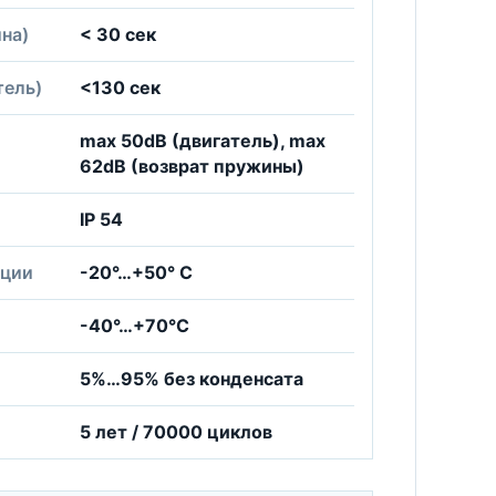
на)
< 30 сек
тель)
<130 сек
max 50dB (двигатель), max
62dB (возврат пружины)
IP 54
ации
-20°…+50° С
-40°…+70°С
5%…95% без конденсата
5 лет / 70000 циклов