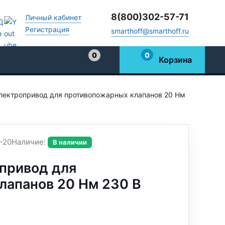
8(800)302-57-71
Личный кабинет
Регистрация
smarthoff@smarthoff.ru
0
0
Корзина
Избранное
лектропривод для противопожарных клапанов 20 Нм
-20
Наличие:
В наличии
привод для
лапанов 20 Нм 230 В