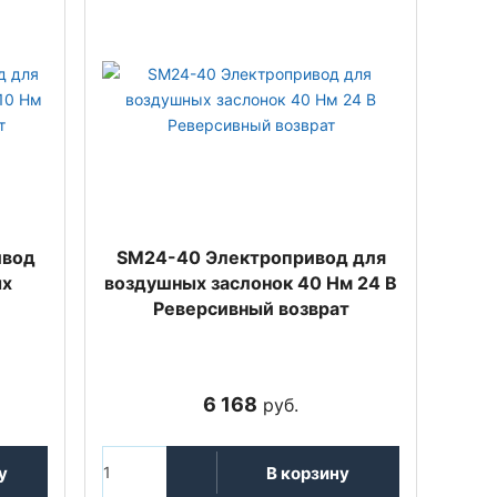
ивод
SM24-40 Электропривод для
ых
воздушных заслонок 40 Нм 24 В
В
Реверсивный возврат
6 168
руб.
у
В корзину