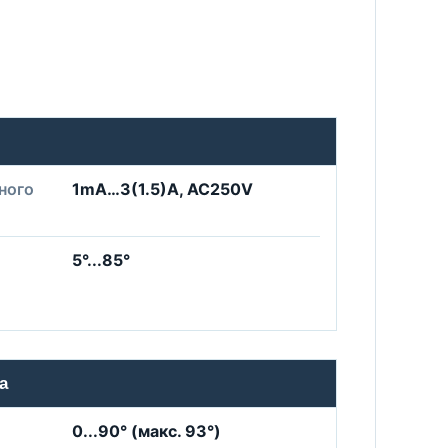
ного
1mA…3(1.5)A, AC250V
5°...85°
а
0...90° (макс. 93°)