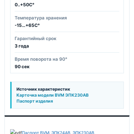
0..+50С°
Температура хранения
-15…+65С°
Гарантийный срок
3 года
Время поворота на 90°
90 сек
Источник характеристик
Карточка модели BVM ЭПК230АВ
Паспорт изделия
Паспорт BVM: ЭПК24АВ, ЭПК230АВ