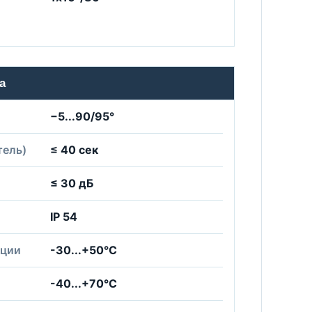
а
−5...90/95°
тель)
≤ 40 сек
≤ 30 дБ
IP 54
ации
-30...+50°С
-40...+70°С