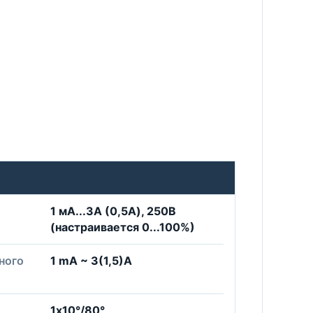
1 мА...3A (0,5А), 250В
(настраивается 0...100%)
ного
1 mA ~ 3(1,5)A
1х10°/80°