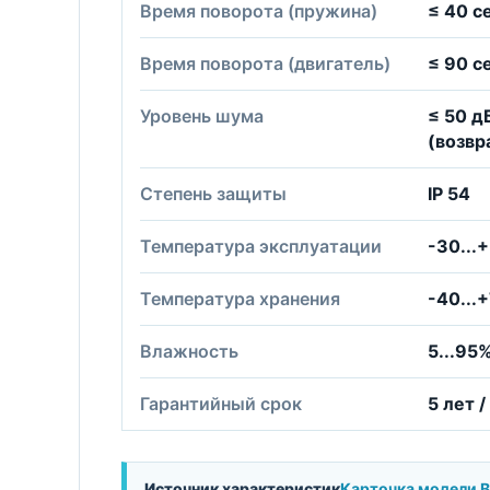
Время поворота (пружина)
≤ 40 с
Время поворота (двигатель)
≤ 90 с
Уровень шума
≤ 50 д
(возвр
Степень защиты
IP 54
Температура эксплуатации
-30...
Температура хранения
-40...
Влажность
5...95
Гарантийный срок
5 лет 
Источник характеристик
Карточка модели 