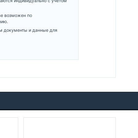
аются индивидуально с учетом
ве возможен по
нию.
м документы и данные для