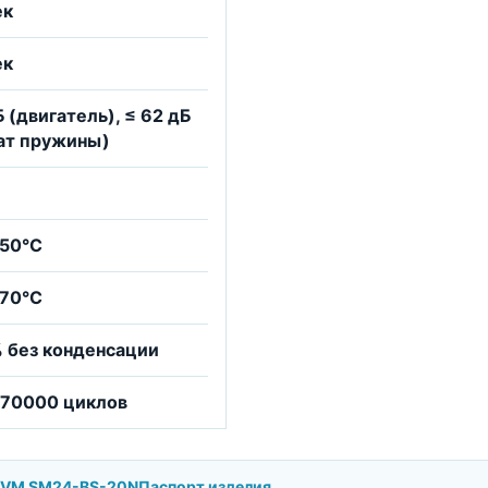
ек
ек
Б (двигатель), ≤ 62 дБ
ат пружины)
+50°С
+70°С
% без конденсации
/ 70000 циклов
BVM SM24-BS-20N
Паспорт изделия