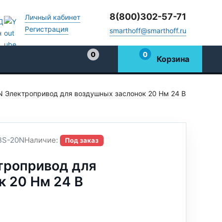
8(800)302-57-71
Личный кабинет
Регистрация
smarthoff@smarthoff.ru
0
0
Корзина
Избранное
 Электропривод для воздушных заслонок 20 Нм 24 В
S-20N
Наличие:
Под заказ
тропривод для
к 20 Нм 24 В