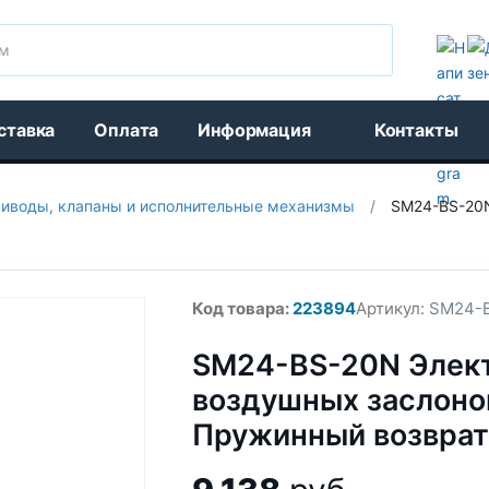
Поиск
ставка
Оплата
Информация
Контакты
иводы, клапаны и исполнительные механизмы
/
SM24-BS-20N
Код товара:
223894
Артикул:
SM24-B
SM24-BS-20N Элек
воздушных заслоно
Пружинный возврат