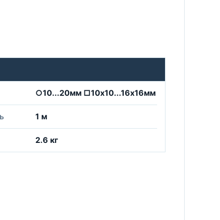
○10...20мм □10х10...16х16мм
ь
1 м
2.6 кг