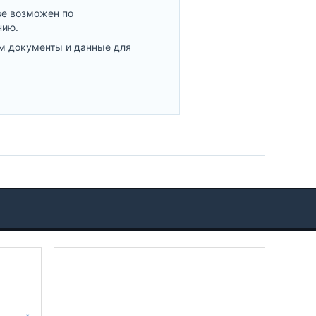
ве возможен по
нию.
м документы и данные для