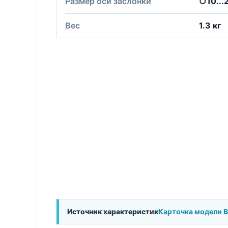
Размер оси заслонки
○10...
Вес
1.3 кг
Источник характеристик
Карточка модели 