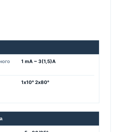
ного
1 mA ~ 3(1,5)A
1х10° 2х80°
а