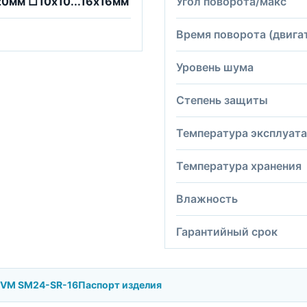
20мм □10х10...16х16мм
Угол поворота/макс
Время поворота (двига
Уровень шума
Степень защиты
Температура эксплуат
Температура хранения
Влажность
Гарантийный срок
BVM SM24-SR-16
Паспорт изделия