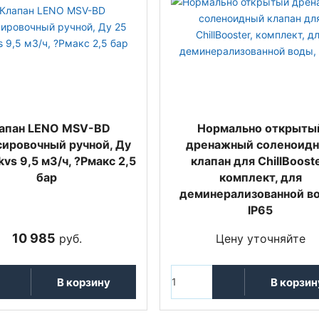
апан LENO MSV-BD
Нормально открыты
сировочный ручной, Ду
дренажный соленоид
kvs 9,5 м3/ч, ?Pмакс 2,5
клапан для ChillBooste
бар
комплект, для
деминерализованной в
IP65
10 985
руб.
Цену уточняйте
В корзину
В корзин