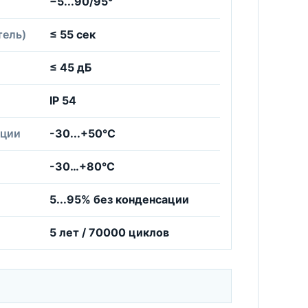
−5...90/95°
тель)
≤ 55 сек
≤ 45 дБ
IP 54
ации
-30...+50°С
-30…+80°С
5...95% без конденсации
5 лет / 70000 циклов