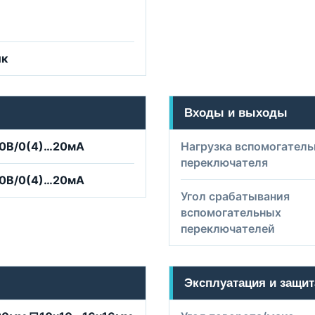
ик
Входы и выходы
10В/0(4)…20мА
Нагрузка вспомогатель
переключателя
10В/0(4)…20мА
Угол срабатывания
вспомогательных
переключателей
Эксплуатация и защит