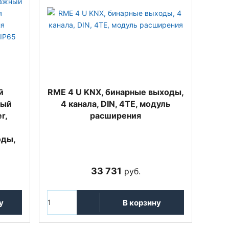
й
RME 4 U KNX, бинарные выходы,
ный
4 канала, DIN, 4TE, модуль
r,
расширения
оды,
33 731
руб.
у
В корзину