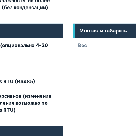
лажность: не более
 (без конденсации)
Монтаж и габариты
 (опционально 4-20
Вес
s RTU (RS485)
ерсивное (изменение
ления возможно по
s RTU)