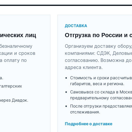
ДОСТАВКА
ических лиц
Отгрузка по России и 
безналичному
Организуем доставку обор
кации и сроков
компаниями: СДЭК, Деловые
а оплату по
согласованию. Возможна до
адреса клиента.
а.
Стоимость и сроки рассчитыв
габаритов, веса и региона.
галтерских
Самовывоз со склада в Моск
предварительному согласова
через Диадок.
После отгрузки предоставляе
отслеживания.
Подробнее о доставке