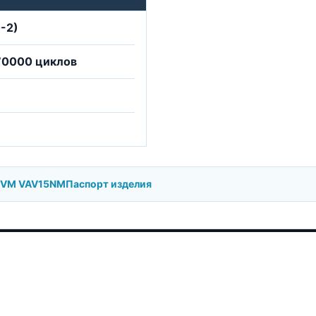
-2)
70000 циклов
BVM VAV15NM
Паспорт изделия