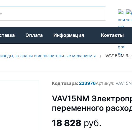
Поиск
ставка
Оплата
Информация
Контакты
иводы, клапаны и исполнительные механизмы
/
VAV15NM Эле
Код товара:
223976
Артикул:
VAV15
VAV15NM Электропр
переменного расход
18 828
руб.