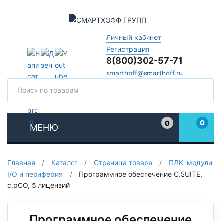
Личный кабинет
Регистрация
8(800)302-57-71
smarthoff@smarthoff.ru
Поиск
Поис
0
0
МЕНЮ
Избранное
Главная
/
Каталог
/
Страница товара
/
ПЛК, модули
I/O и периферия
/
Программное обеспечение C.SUITE,
с.pCO, 5 лицензий
Программное обеспечение