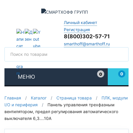
Личный кабинет
Регистрация
8(800)302-57-71
smarthoff@smarthoff.ru
Поиск
Поис
0
0
МЕНЮ
Избранное
Главная
/
Каталог
/
Страница товара
/
ПЛК, модули
I/O и периферия
/
Панель управления трехфазным
вентилятором, предел регулирования автоматического
выключателя 6,3….10A