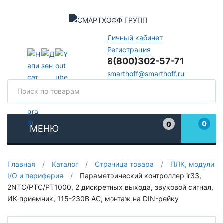
Личный кабинет
Регистрация
8(800)302-57-71
smarthoff@smarthoff.ru
Поиск
Поис
0
0
МЕНЮ
Избранное
Главная
/
Каталог
/
Страница товара
/
ПЛК, модули
I/O и периферия
/
Параметрический контроллер ir33,
2NTC/PTC/PT1000, 2 дискретных выхода, звуковой сигнал,
ИК-приемник, 115-230В AC, монтаж на DIN-рейку