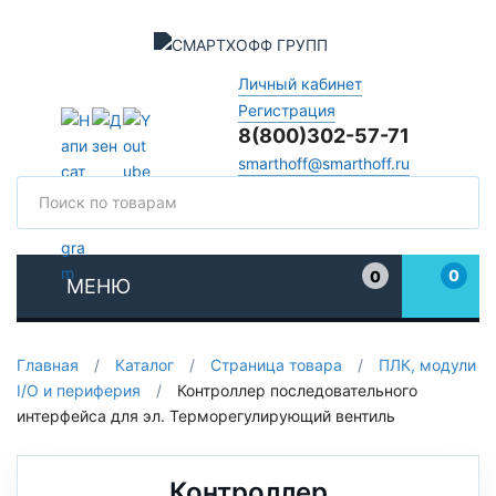
Личный кабинет
Регистрация
8(800)302-57-71
smarthoff@smarthoff.ru
Поиск
Поис
0
0
МЕНЮ
Избранное
Главная
/
Каталог
/
Страница товара
/
ПЛК, модули
I/O и периферия
/
Контроллер последовательного
интерфейса для эл. Терморегулирующий вентиль
Контроллер